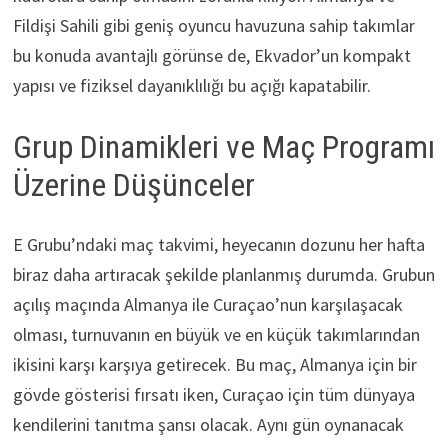
Fildişi Sahili gibi geniş oyuncu havuzuna sahip takımlar
bu konuda avantajlı görünse de, Ekvador’un kompakt
yapısı ve fiziksel dayanıklılığı bu açığı kapatabilir.
Grup Dinamikleri ve Maç Programı
Üzerine Düşünceler
E Grubu’ndaki maç takvimi, heyecanın dozunu her hafta
biraz daha artıracak şekilde planlanmış durumda. Grubun
açılış maçında Almanya ile Curaçao’nun karşılaşacak
olması, turnuvanın en büyük ve en küçük takımlarından
ikisini karşı karşıya getirecek. Bu maç, Almanya için bir
gövde gösterisi fırsatı iken, Curaçao için tüm dünyaya
kendilerini tanıtma şansı olacak. Aynı gün oynanacak