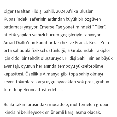
Diğer taraftan Fildişi Sahili, 2024 Afrika Uluslar
Kupası’ndaki zaferinin ardından büyük bir özgüven
patlaması yaşıyor. Emerse Fae yönetimindeki “Filler”,
atletik yapıları ve hızlı hücum geçişleriyle tanınıyor.
Amad Diallo’nun kanatlardaki hızı ve Franck Kessie’nin
orta sahadaki fiziksel üstünlüğü, E Grubu’ndaki rakipler
için ciddi bir tehdit oluşturuyor. Fildişi Sahili’nin en büyük
avantajı, oyunun her anında tempoyu yükseltebilme
kapasitesi. Özellikle Almanya gibi topa sahip olmayı
seven takımlara karşı uygulayacakları şok pres, grubun
tüm dengelerini altüst edebilir.
Bu iki takım arasındaki mücadele, muhtemelen grubun
ikincisini belirleyecek en önemli karşılaşma olacak.