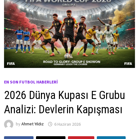
EN SON FUTBOL HABERLERI
2026 Dünya Kupası E Grubu
Analizi: Devlerin Kapışması
by
Ahmet Yıldız
6 Haziran 2026