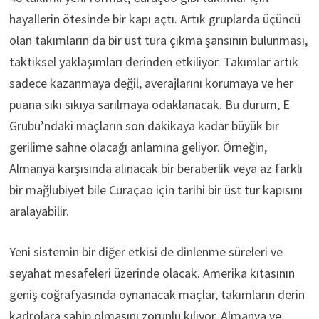
hayallerin ötesinde bir kapı açtı. Artık gruplarda üçüncü
olan takımların da bir üst tura çıkma şansının bulunması,
taktiksel yaklaşımları derinden etkiliyor. Takımlar artık
sadece kazanmaya değil, averajlarını korumaya ve her
puana sıkı sıkıya sarılmaya odaklanacak. Bu durum, E
Grubu’ndaki maçların son dakikaya kadar büyük bir
gerilime sahne olacağı anlamına geliyor. Örneğin,
Almanya karşısında alınacak bir beraberlik veya az farklı
bir mağlubiyet bile Curaçao için tarihi bir üst tur kapısını
aralayabilir.
Yeni sistemin bir diğer etkisi de dinlenme süreleri ve
seyahat mesafeleri üzerinde olacak. Amerika kıtasının
geniş coğrafyasında oynanacak maçlar, takımların derin
kadrolara sahip olmasını zorunlu kılıyor. Almanya ve