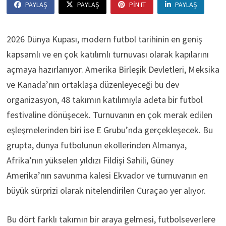
PAYLAŞ
PAYLAŞ
PIN IT
PAYLAŞ
2026 Dünya Kupası, modern futbol tarihinin en geniş
kapsamlı ve en çok katılımlı turnuvası olarak kapılarını
açmaya hazırlanıyor. Amerika Birleşik Devletleri, Meksika
ve Kanada’nın ortaklaşa düzenleyeceği bu dev
organizasyon, 48 takımın katılımıyla adeta bir futbol
festivaline dönüşecek. Turnuvanın en çok merak edilen
eşleşmelerinden biri ise E Grubu’nda gerçekleşecek. Bu
grupta, dünya futbolunun ekollerinden Almanya,
Afrika’nın yükselen yıldızı Fildişi Sahili, Güney
Amerika’nın savunma kalesi Ekvador ve turnuvanın en
büyük sürprizi olarak nitelendirilen Curaçao yer alıyor.
Bu dört farklı takımın bir araya gelmesi, futbolseverlere