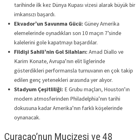
tarihinde ilk kez Dünya Kupası vizesi alarak büyük bir
imkansızı başardı.
Ekvador’un Savunma Gücü:
Güney Amerika
elemelerinde oynadıkları son 10 maçın 7’sinde
kalelerini gole kapatmayı başardılar.
Fildişi Sahili’nin Gol Silahları:
Amad Diallo ve
Karim Konate, Avrupa’nın elit liglerinde
gösterdikleri performansla turnuvanın en çok takip
edilen genç yetenekleri arasında yer alıyor.
Stadyum Çeşitliliği:
E Grubu maçları, Houston’ın
modern atmosferinden Philadelphia’nın tarihi
dokusuna kadar Amerika’nın farklı köşelerinde
oynanacak.
Curaçao’nun Mucizesi ve 48