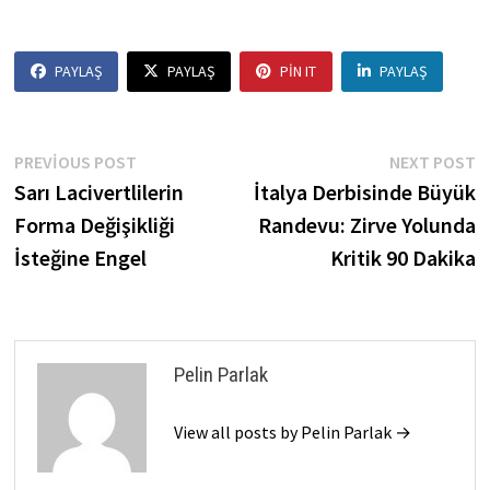
PAYLAŞ
PAYLAŞ
PIN IT
PAYLAŞ
Yazı
Previous
N
PREVIOUS POST
NEXT POST
post:
p
Sarı Lacivertlilerin
İtalya Derbisinde Büyük
gezinmesi
Forma Değişikliği
Randevu: Zirve Yolunda
İsteğine Engel
Kritik 90 Dakika
Pelin Parlak
View all posts by Pelin Parlak →