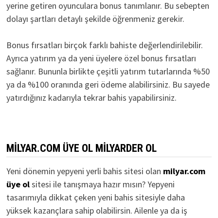
yerine getiren oyunculara bonus tanımlanır. Bu sebepten
dolayı şartları detaylı şekilde öğrenmeniz gerekir.
Bonus fırsatları birçok farklı bahiste değerlendirilebilir.
Ayrıca yatırım ya da yeni üyelere özel bonus fırsatları
sağlanır. Bununla birlikte çeşitli yatırım tutarlarında %50
ya da %100 oranında geri ödeme alabilirsiniz. Bu sayede
yatırdığınız kadarıyla tekrar bahis yapabilirsiniz.
MILYAR.COM ÜYE OL MILYARDER OL
Yeni dönemin yepyeni yerli bahis sitesi olan
milyar.com
üye ol
sitesi ile tanışmaya hazır mısın? Yepyeni
tasarımıyla dikkat çeken yeni bahis sitesiyle daha
yüksek kazançlara sahip olabilirsin. Ailenle ya da iş