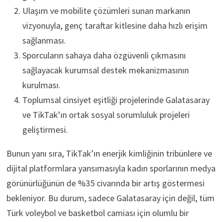
Ulaşım ve mobilite çözümleri sunan markanın
vizyonuyla, genç taraftar kitlesine daha hızlı erişim
sağlanması.
Sporcuların sahaya daha özgüvenli çıkmasını
sağlayacak kurumsal destek mekanizmasının
kurulması.
Toplumsal cinsiyet eşitliği projelerinde Galatasaray
ve TikTak’ın ortak sosyal sorumluluk projeleri
geliştirmesi.
Bunun yanı sıra, TikTak’ın enerjik kimliğinin tribünlere ve
dijital platformlara yansımasıyla kadın sporlarının medya
görünürlüğünün de %35 civarında bir artış göstermesi
bekleniyor. Bu durum, sadece Galatasaray için değil, tüm
Türk voleybol ve basketbol camiası için olumlu bir