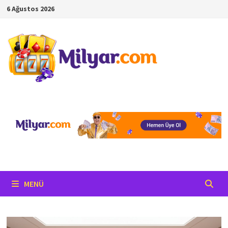
İçeriğe
6 Ağustos 2026
geç
MENÜ