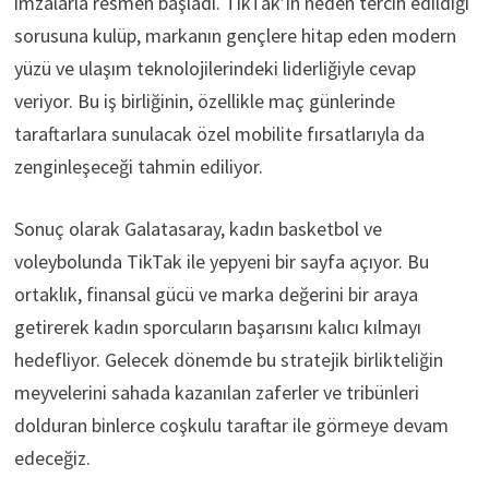
imzalarla resmen başladı. TikTak’ın neden tercih edildiği
sorusuna kulüp, markanın gençlere hitap eden modern
yüzü ve ulaşım teknolojilerindeki liderliğiyle cevap
veriyor. Bu iş birliğinin, özellikle maç günlerinde
taraftarlara sunulacak özel mobilite fırsatlarıyla da
zenginleşeceği tahmin ediliyor.
Sonuç olarak Galatasaray, kadın basketbol ve
voleybolunda TikTak ile yepyeni bir sayfa açıyor. Bu
ortaklık, finansal gücü ve marka değerini bir araya
getirerek kadın sporcuların başarısını kalıcı kılmayı
hedefliyor. Gelecek dönemde bu stratejik birlikteliğin
meyvelerini sahada kazanılan zaferler ve tribünleri
dolduran binlerce coşkulu taraftar ile görmeye devam
edeceğiz.