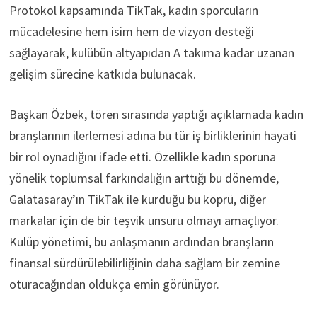
Protokol kapsamında TikTak, kadın sporcuların
mücadelesine hem isim hem de vizyon desteği
sağlayarak, kulübün altyapıdan A takıma kadar uzanan
gelişim sürecine katkıda bulunacak.
Başkan Özbek, tören sırasında yaptığı açıklamada kadın
branşlarının ilerlemesi adına bu tür iş birliklerinin hayati
bir rol oynadığını ifade etti. Özellikle kadın sporuna
yönelik toplumsal farkındalığın arttığı bu dönemde,
Galatasaray’ın TikTak ile kurduğu bu köprü, diğer
markalar için de bir teşvik unsuru olmayı amaçlıyor.
Kulüp yönetimi, bu anlaşmanın ardından branşların
finansal sürdürülebilirliğinin daha sağlam bir zemine
oturacağından oldukça emin görünüyor.