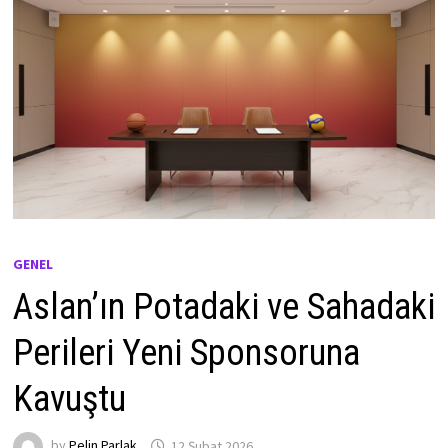
GENEL
Aslan’ın Potadaki ve Sahadaki
Perileri Yeni Sponsoruna
Kavuştu
by
Pelin Parlak
12 Şubat 2026