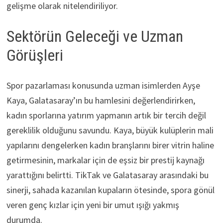
gelişme olarak nitelendiriliyor.
Sektörün Geleceği ve Uzman
Görüşleri
Spor pazarlaması konusunda uzman isimlerden Ayşe
Kaya, Galatasaray’ın bu hamlesini değerlendirirken,
kadın sporlarına yatırım yapmanın artık bir tercih değil
gereklilik olduğunu savundu. Kaya, büyük kulüplerin mali
yapılarını dengelerken kadın branşlarını birer vitrin haline
getirmesinin, markalar için de eşsiz bir prestij kaynağı
yarattığını belirtti. TikTak ve Galatasaray arasındaki bu
sinerji, sahada kazanılan kupaların ötesinde, spora gönül
veren genç kızlar için yeni bir umut ışığı yakmış
durumda.