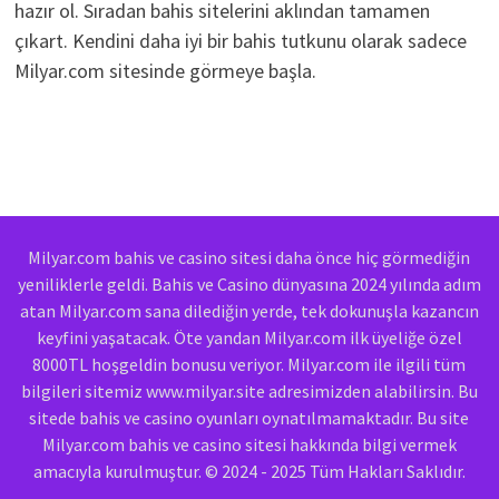
hazır ol. Sıradan bahis sitelerini aklından tamamen
çıkart. Kendini daha iyi bir bahis tutkunu olarak sadece
Milyar.com sitesinde görmeye başla.
Milyar.com bahis ve casino sitesi daha önce hiç görmediğin
yeniliklerle geldi. Bahis ve Casino dünyasına 2024 yılında adım
atan Milyar.com sana dilediğin yerde, tek dokunuşla kazancın
keyfini yaşatacak. Öte yandan Milyar.com ilk üyeliğe özel
8000TL hoşgeldin bonusu veriyor. Milyar.com ile ilgili tüm
bilgileri sitemiz www.milyar.site adresimizden alabilirsin. Bu
sitede bahis ve casino oyunları oynatılmamaktadır. Bu site
Milyar.com bahis ve casino sitesi hakkında bilgi vermek
amacıyla kurulmuştur. © 2024 - 2025 Tüm Hakları Saklıdır.