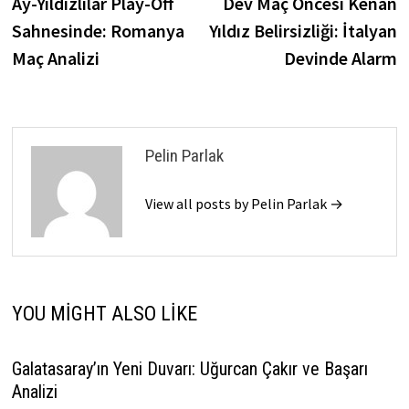
post:
p
Ay-Yıldızlılar Play-Off
Dev Maç Öncesi Kenan
gezinmesi
Sahnesinde: Romanya
Yıldız Belirsizliği: İtalyan
Maç Analizi
Devinde Alarm
Pelin Parlak
View all posts by Pelin Parlak →
YOU MIGHT ALSO LIKE
Galatasaray’ın Yeni Duvarı: Uğurcan Çakır ve Başarı
Analizi