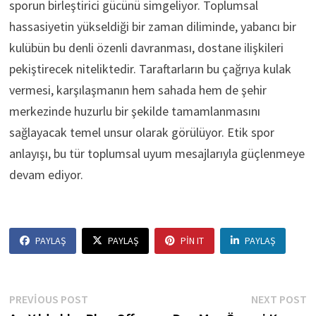
sporun birleştirici gücünü simgeliyor. Toplumsal
hassasiyetin yükseldiği bir zaman diliminde, yabancı bir
kulübün bu denli özenli davranması, dostane ilişkileri
pekiştirecek niteliktedir. Taraftarların bu çağrıya kulak
vermesi, karşılaşmanın hem sahada hem de şehir
merkezinde huzurlu bir şekilde tamamlanmasını
sağlayacak temel unsur olarak görülüyor. Etik spor
anlayışı, bu tür toplumsal uyum mesajlarıyla güçlenmeye
devam ediyor.
PAYLAŞ
PAYLAŞ
PIN IT
PAYLAŞ
Yazı
Previous
N
PREVIOUS POST
NEXT POST