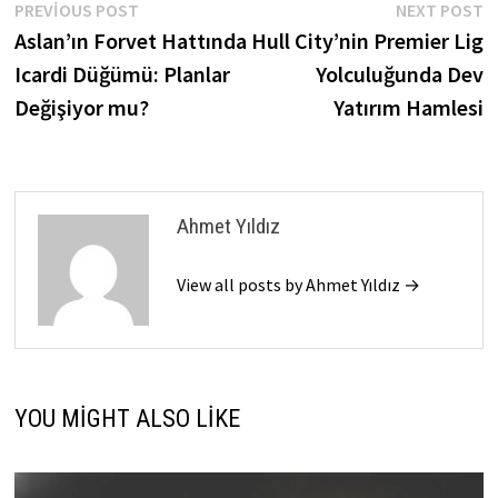
Yazı
Previous
N
PREVIOUS POST
NEXT POST
post:
p
Aslan’ın Forvet Hattında
Hull City’nin Premier Lig
gezinmesi
Icardi Düğümü: Planlar
Yolculuğunda Dev
Değişiyor mu?
Yatırım Hamlesi
Ahmet Yıldız
View all posts by Ahmet Yıldız →
YOU MIGHT ALSO LIKE