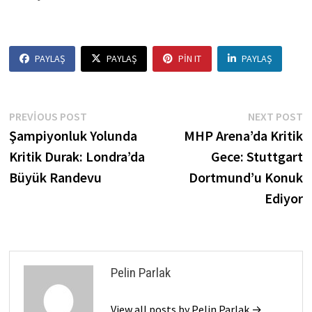
PAYLAŞ
PAYLAŞ
PIN IT
PAYLAŞ
Yazı
Previous
N
PREVIOUS POST
NEXT POST
post:
p
Şampiyonluk Yolunda
MHP Arena’da Kritik
gezinmesi
Kritik Durak: Londra’da
Gece: Stuttgart
Büyük Randevu
Dortmund’u Konuk
Ediyor
Pelin Parlak
View all posts by Pelin Parlak →