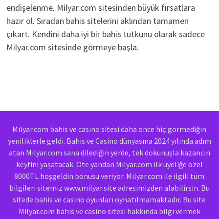
endişelenme. Milyar.com sitesinden büyük fırsatlara
hazır ol. Sıradan bahis sitelerini aklından tamamen
çıkart. Kendini daha iyi bir bahis tutkunu olarak sadece
Milyar.com sitesinde görmeye başla.
Milyar.com bahis ve casino sitesi daha önce hiç görmediğin
yeniliklerle geldi. Bahis ve Casino dünyasına 2024 yılında adım
atan Milyar.com sana dilediğin yerde, tek dokunuşla kazancın
keyfini yaşatacak. Öte yandan Milyar.com ilk üyeliğe özel
8000TL hoşgeldin bonusu veriyor. Milyar.com ile ilgili tüm
bilgileri sitemiz www.milyar.site adresimizden alabilirsin. Bu
sitede bahis ve casino oyunları oynatılmamaktadır. Bu site
Milyar.com bahis ve casino sitesi hakkında bilgi vermek