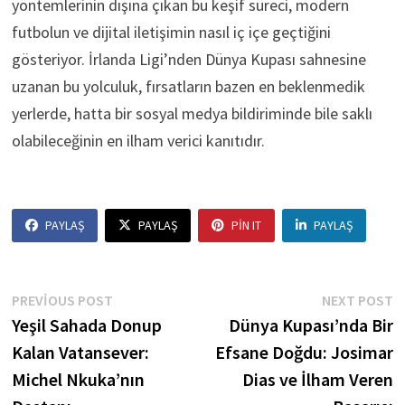
yöntemlerinin dışına çıkan bu keşif süreci, modern
futbolun ve dijital iletişimin nasıl iç içe geçtiğini
gösteriyor. İrlanda Ligi’nden Dünya Kupası sahnesine
uzanan bu yolculuk, fırsatların bazen en beklenmedik
yerlerde, hatta bir sosyal medya bildiriminde bile saklı
olabileceğinin en ilham verici kanıtıdır.
PAYLAŞ
PAYLAŞ
PIN IT
PAYLAŞ
Yazı
Previous
N
PREVIOUS POST
NEXT POST
post:
p
Yeşil Sahada Donup
Dünya Kupası’nda Bir
gezinmesi
Kalan Vatansever:
Efsane Doğdu: Josimar
Michel Nkuka’nın
Dias ve İlham Veren