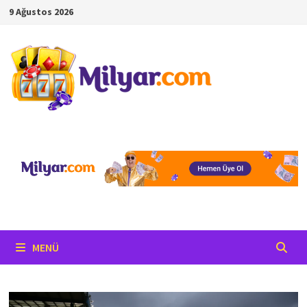
İçeriğe
9 Ağustos 2026
geç
MENÜ