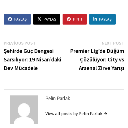
PAYLAŞ
PAYLAŞ
PIN IT
PAYLAŞ
Yazı
Previous
N
PREVIOUS POST
NEXT POST
post:
p
Şehirde Güç Dengesi
Premier Lig’de Düğüm
gezinmesi
Sarsılıyor: 19 Nisan’daki
Çözülüyor: City vs
Dev Mücadele
Arsenal Zirve Yarışı
Pelin Parlak
View all posts by Pelin Parlak →