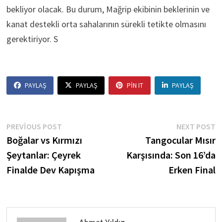
bekliyor olacak. Bu durum, Mağrip ekibinin beklerinin ve
kanat destekli orta sahalarının sürekli tetikte olmasını
gerektiriyor. S
PAYLAŞ
PAYLAŞ
PIN IT
PAYLAŞ
Yazı
Previous
N
PREVIOUS POST
NEXT POST
post:
p
Boğalar vs Kırmızı
Tangocular Mısır
gezinmesi
Şeytanlar: Çeyrek
Karşısında: Son 16’da
Finalde Dev Kapışma
Erken Final