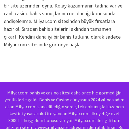
bir site üzerinden oyna. Kolay kazanmanın tadına var ve
canlı casino bahis sonuçlarının ne olacağı konusunda
endişelenme. Milyar.com sitesinden büyük fırsatlara
hazır ol. Sıradan bahis sitelerini aklından tamamen
çıkart. Kendini daha iyi bir bahis tutkunu olarak sadece
Milyar.com sitesinde görmeye başla.
Milyar.com bahis ve casino sitesi daha önce hiç görmediğin
yeniliklerle geldi. Bahis ve Casino dünyasına 2024 yılında adım
atan Milyar.com sana dilediğin yerde, tek dokunuşla kazancın
keyfini yaşatacak. Öte yandan Milyar.com ilk üyeliğe özel
8000TL hoşgeldin bonusu veriyor. Milyar.com ile ilgili tüm
bilgileri sitemiz www.milyar.site adresimizden alabilirsin. Bu