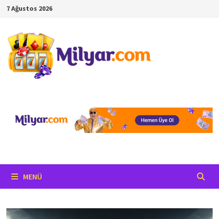
İçeriğe
7 Ağustos 2026
geç
MENÜ