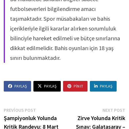
futbolseverleri bilgilendirme amacı
taşımaktadır. Spor müsabakaları ve bahis
içerikleriyle ilgili kararlar alırken sorumluluk
bilinciyle hareket edilmeli ve bütçe sınırlarına
dikkat edilmelidir. Bahis oyunları için 18 yaş
sınırı bulunmaktadır.
PAYLAŞ
PAYLAŞ
PIN IT
PAYLAŞ
Yazı
Previous
N
PREVIOUS POST
NEXT POST
post:
p
Şampiyonluk Yolunda
Zirve Yolunda Kritik
gezinmesi
Kritik Randevu: 8 Mart
Sınav: Galatasaray –