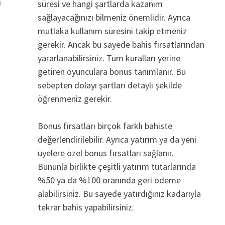
ı
süresi ve hangi şartlarda kazanım
sağlayacağınızı bilmeniz önemlidir. Ayrıca
mutlaka kullanım süresini takip etmeniz
gerekir. Ancak bu sayede bahis fırsatlarından
yararlanabilirsiniz. Tüm kuralları yerine
getiren oyunculara bonus tanımlanır. Bu
sebepten dolayı şartları detaylı şekilde
öğrenmeniz gerekir.
Bonus fırsatları birçok farklı bahiste
değerlendirilebilir. Ayrıca yatırım ya da yeni
üyelere özel bonus fırsatları sağlanır.
Bununla birlikte çeşitli yatırım tutarlarında
%50 ya da %100 oranında geri ödeme
alabilirsiniz. Bu sayede yatırdığınız kadarıyla
tekrar bahis yapabilirsiniz.