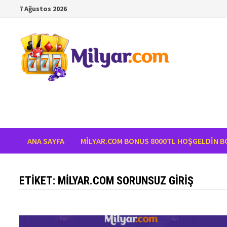
İçeriğe
7 Ağustos 2026
geç
ANA SAYFA
MILYAR.COM BONUS 8000TL HOŞGELDIN 
ETIKET:
MILYAR.COM SORUNSUZ GIRIŞ