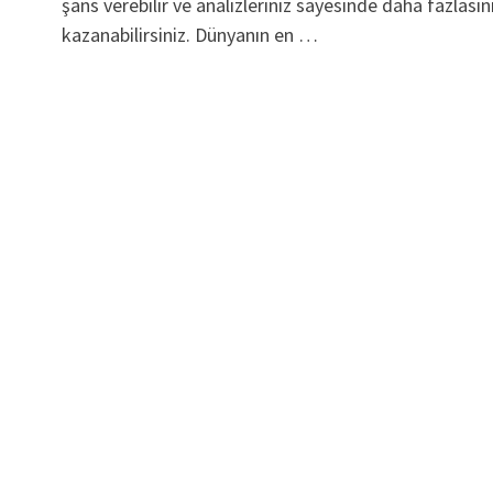
şans verebilir ve analizleriniz sayesinde daha fazlasın
kazanabilirsiniz. Dünyanın en …