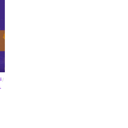
I
/
L