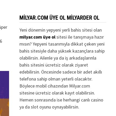
MILYAR.COM ÜYE OL MILYARDER OL
üper
Yeni dönemin yepyeni yerli bahis sitesi olan
milyar.com üye ol
sitesi ile tanışmaya hazır
6
mısın? Yepyeni tasarımıyla dikkat çeken yeni
bahis sitesiyle daha yüksek kazançlara sahip
olabilirsin. Ailenle ya da iş arkadaşlarınla
bahis sitesini ücretsiz olarak ziyaret
edebilirsin. Öncesinde sadece bir adet akıllı
telefona sahip olman yeterli olacaktır.
Böylece mobil cihazından Milyar.com
sitesine ücretsiz olarak kayıt olabilirsin.
Hemen sonrasında ise herhangi canlı casino
ya da slot oyunu oynayabilirsin.