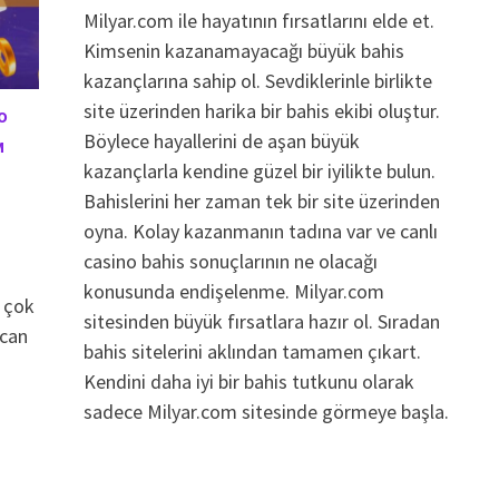
Milyar.com ile hayatının fırsatlarını elde et.
Kimsenin kazanamayacağı büyük bahis
kazançlarına sahip ol. Sevdiklerinle birlikte
site üzerinden harika bir bahis ekibi oluştur.
O
Böylece hayallerini de aşan büyük
M
kazançlarla kendine güzel bir iyilikte bulun.
Bahislerini her zaman tek bir site üzerinden
oyna. Kolay kazanmanın tadına var ve canlı
casino bahis sonuçlarının ne olacağı
konusunda endişelenme. Milyar.com
n çok
sitesinden büyük fırsatlara hazır ol. Sıradan
ecan
bahis sitelerini aklından tamamen çıkart.
Kendini daha iyi bir bahis tutkunu olarak
sadece Milyar.com sitesinde görmeye başla.