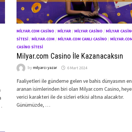
/
MILYAR.COM CASINO
/
MILYAR
/
MILYAR CASINO
/
MILYAR CASIN
SITESI
/
MILYAR.COM
/
MILYAR.COM CANLI CASINO
/
MILYAR.CO
CASINO SITESI
Milyar.com Casino İle Kazanacaksın
by
milyarcı yazar
6 Mart 2024
Faaliyetleri ile gündeme gelen ve bahis dünyasının e
aranan isimlerinden biri olan Milyar.com Casino, hey
a
verici karakteri ile de sizleri etkisi altına alacaktır.
a
Günümüzde, …
 …