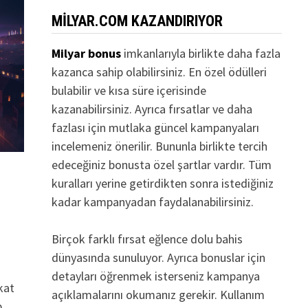
MILYAR.COM KAZANDIRIYOR
Milyar bonus
imkanlarıyla birlikte daha fazla
kazanca sahip olabilirsiniz. En özel ödülleri
bulabilir ve kısa süre içerisinde
kazanabilirsiniz. Ayrıca fırsatlar ve daha
fazlası için mutlaka güncel kampanyaları
incelemeniz önerilir. Bununla birlikte tercih
edeceğiniz bonusta özel şartlar vardır. Tüm
kuralları yerine getirdikten sonra istediğiniz
kadar kampanyadan faydalanabilirsiniz.
Birçok farklı fırsat eğlence dolu bahis
dünyasında sunuluyor. Ayrıca bonuslar için
detayları öğrenmek isterseniz kampanya
kat
açıklamalarını okumanız gerekir. Kullanım
p