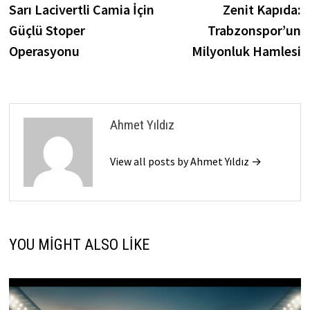
post:
p
Sarı Lacivertli Camia İçin
Zenit Kapıda:
gezinmesi
Güçlü Stoper
Trabzonspor’un
Operasyonu
Milyonluk Hamlesi
Ahmet Yıldız
View all posts by Ahmet Yıldız →
YOU MIGHT ALSO LIKE