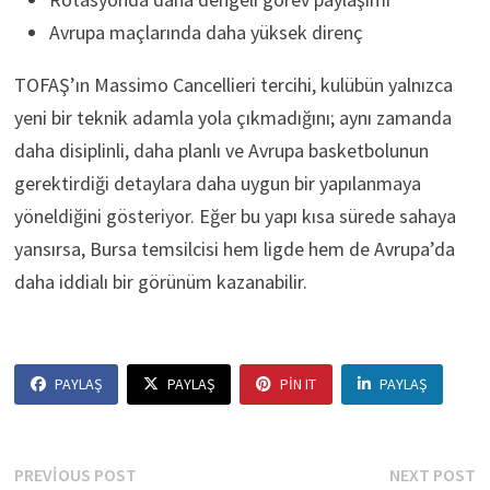
Avrupa maçlarında daha yüksek direnç
TOFAŞ’ın Massimo Cancellieri tercihi, kulübün yalnızca
yeni bir teknik adamla yola çıkmadığını; aynı zamanda
daha disiplinli, daha planlı ve Avrupa basketbolunun
gerektirdiği detaylara daha uygun bir yapılanmaya
yöneldiğini gösteriyor. Eğer bu yapı kısa sürede sahaya
yansırsa, Bursa temsilcisi hem ligde hem de Avrupa’da
daha iddialı bir görünüm kazanabilir.
PAYLAŞ
PAYLAŞ
PIN IT
PAYLAŞ
Yazı
Previous
N
PREVIOUS POST
NEXT POST