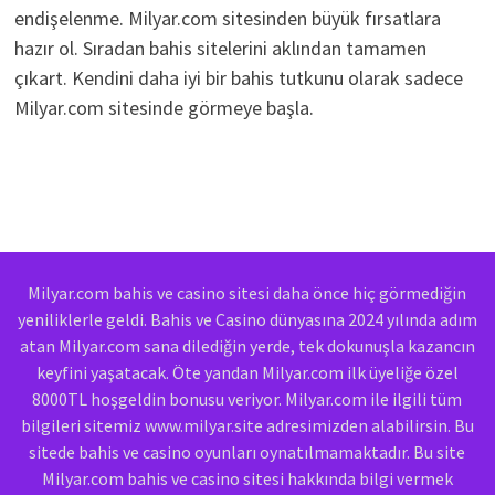
endişelenme. Milyar.com sitesinden büyük fırsatlara
hazır ol. Sıradan bahis sitelerini aklından tamamen
çıkart. Kendini daha iyi bir bahis tutkunu olarak sadece
Milyar.com sitesinde görmeye başla.
Milyar.com bahis ve casino sitesi daha önce hiç görmediğin
yeniliklerle geldi. Bahis ve Casino dünyasına 2024 yılında adım
atan Milyar.com sana dilediğin yerde, tek dokunuşla kazancın
keyfini yaşatacak. Öte yandan Milyar.com ilk üyeliğe özel
8000TL hoşgeldin bonusu veriyor. Milyar.com ile ilgili tüm
bilgileri sitemiz www.milyar.site adresimizden alabilirsin. Bu
sitede bahis ve casino oyunları oynatılmamaktadır. Bu site
Milyar.com bahis ve casino sitesi hakkında bilgi vermek